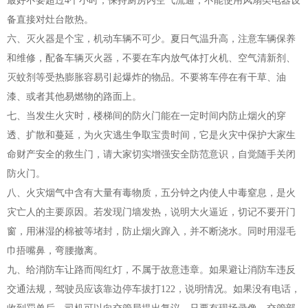
最好不要超过4个小时；保持厨房内空气流通，不能使用风扇类电器设
备直接对灶台散热。
六、灭火器是个宝，机动车辆不可少。夏日气温升高，注意车辆保养
和维修，配备车辆灭火器，不要在车内放气体打火机、空气清新剂、
灭蚊剂等受热膨胀容易引起爆炸的物品。不要将车停在有干草、油
漆、或者其他易燃物的路面上。
七、当发生火灾时，楼梯间的防火门能在一定时间内防止烟火的穿
透、扩散和蔓延，为火灾逃生争取宝贵时间，它是火灾中保护大家生
命财产安全的救生门，请大家切实增强安全防范意识，自觉随手关闭
防火门。
八、火灾烟气中含有大量有毒物质，五分钟之内使人中毒窒息，是火
灾亡人的主要原因。若发现门墙发热，说明大火逼近，切记不要开门
窗，用淋湿的棉被等堵封，防止烟火蹿入，并不断浇水。同时用湿毛
巾捂嘴鼻，弯腰撤离。
九、给消防车让路而闯红灯，不属于故意违章。如果避让消防车违反
交通法规，驾驶员应该靠边停车拔打122，说明情况。如果没有电话，