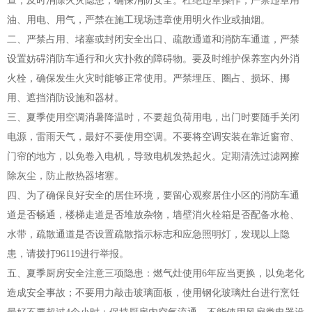
查，及时消除火灾隐患，确保消防安全。杜绝违章操作，严禁违章用
油、用电、用气，严禁在施工现场违章使用明火作业或抽烟。
二、严禁占用、堵塞或封闭安全出口、疏散通道和消防车通道，严禁
设置妨碍消防车通行和火灾扑救的障碍物。要及时维护保养室内外消
火栓，确保发生火灾时能够正常使用。严禁埋压、圈占、损坏、挪
用、遮挡消防设施和器材。
三、夏季使用空调消暑降温时，不要超负荷用电，出门时要随手关闭
电源，雷雨天气，最好不要使用空调。不要将空调安装在靠近窗帘、
门帘的地方，以免卷入电机，导致电机发热起火。定期清洗过滤网擦
除灰尘，防止散热器堵塞。
四、为了确保良好安全的居住环境，要留心观察居住小区的消防车通
道是否畅通，楼梯走道是否堆放杂物，墙壁消火栓箱是否配备水枪、
水带，疏散通道是否设置疏散指示标志和应急照明灯，发现以上隐
患，请拨打96119进行举报。
五、夏季厨房安全注意三项隐患：燃气灶使用6年应当更换，以免老化
造成安全事故；不要用力敲击玻璃面板，使用钢化玻璃灶台进行烹饪