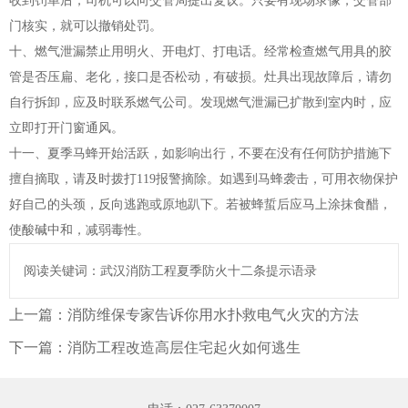
收到罚单后，司机可以向交管局提出复议。只要有现场录像，交管部
门核实，就可以撤销处罚。
十、燃气泄漏禁止用明火、开电灯、打电话。经常检查燃气用具的胶
管是否压扁、老化，接口是否松动，有破损。灶具出现故障后，请勿
自行拆卸，应及时联系燃气公司。发现燃气泄漏已扩散到室内时，应
立即打开门窗通风。
十一、夏季马蜂开始活跃，如影响出行，不要在没有任何防护措施下
擅自摘取，请及时拨打119报警摘除。如遇到马蜂袭击，可用衣物保护
好自己的头颈，反向逃跑或原地趴下。若被蜂蜇后应马上涂抹食醋，
使酸碱中和，减弱毒性。
阅读关键词：武汉消防工程夏季防火十二条提示语录
上一篇：
消防维保专家告诉你用水扑救电气火灾的方法
下一篇：
消防工程改造高层住宅起火如何逃生